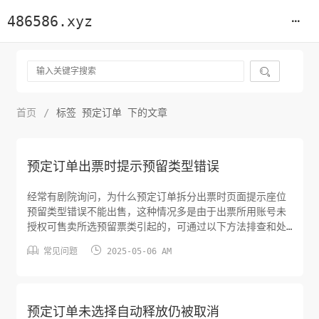
486586.xyz

首页
/
标签 预定订单 下的文章
预定订单出票时提示预留类型错误
经常有剧院询问，为什么预定订单拆分出票时页面提示座位
预留类型错误不能出售，这种情况多是由于出票所用账号未
授权可售卖所选预留票类引起的，可通过以下方法排查和处
理此问题。在票务-文化演出-场次管理页找到预定订单所属


常见问题
2025-05-06 AM
的场次，点击项目名称区域在弹出的控制中心窗口中点击预
留设定按钮。在预留设定页面查看拆分出票时所选座位的预
留票类型。点击控制中心窗口中的预留权限按钮，在预留权
限页面通过添加或编辑为出票所...
预定订单未选择自动释放仍被取消