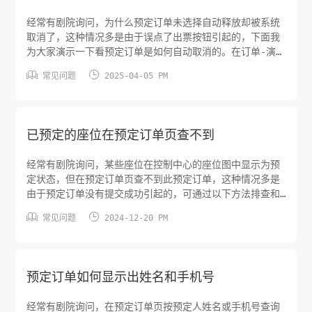
经常有剧院询问，为什么预定订单未选择自动释放却被系统
取消了，这种情况多是由于误点了出票按钮引起的，下面我
为大家演示一下看预定订单是如何自动取消的。在订单-演出
订单-预定订单页，查看订单的预定截止日期和是否自动取


常见问题
2025-04-05 PM
消，可以看到当自动取消状态为否时，即使已经过了预定截
止日期，订单仍是存在的不会被自动取消。预定订单只有一
张票时，右侧操作区只显示出票按钮，预定订单大于一张票
时，右侧操作区会显示预定拆分...
已预定的座位在预定订单页查不到
经常有剧院询问，某些座位在控制中心的座位图中显示为预
定状态，但在预定订单页查不到此预定订单，这种情况多是
由于预定订单没有提交成功引起的，可通过以下方法排查和
处理此问题。在票务-文化演出-场次管理页找到座位所在的


常见问题
2024-12-20 PM
场次，点击项目名称在弹出的控制中心窗口中选择预留设
定，可以看到这个座位目前为预定状态。进入到订单-演出订
单-售票订单页，下单时间默认包含当天，订单状态选择信息
待补充后点击查询按钮查询到...
预定订单如何显示出姓名和手机号
经常有剧院询问，在预定订单页按预定人姓名或手机号查询