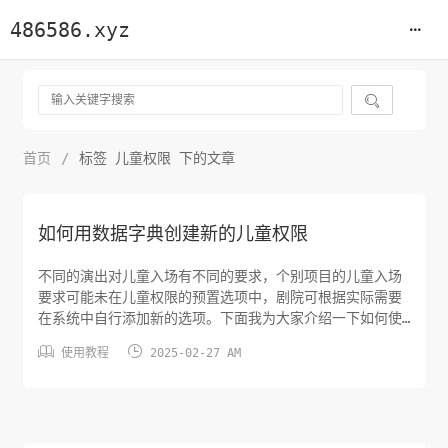
486586.xyz

首页
/
标签 儿童权限 下的文章
如何用数据字典创建新的儿童权限
不同的演出对儿童入场有不同的要求，个别项目的儿童入场
要求可能未在儿童权限的预置选项中，剧院可根据实际需要
在系统中自行添加新的选项。下面我为大家介绍一下如何使
用数据字典创建新的儿童权限。使用已授权数据字典权限的


使用教程
2025-02-27 AM
大账号，在权限-系统管理-基础数据-数据字典页，类型选
择儿童权限，查看现有儿童权限能否满足业务需求，无法满
足需求时点击页面中的添加按钮添加新的儿童权限。在添加
窗口中填入相关数据，类型选择...