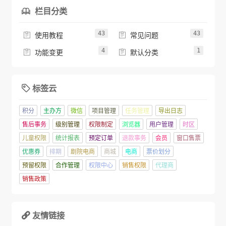
栏目分类

43
43


使用教程
常见问题
4
1


功能变更
默认分类
标签云

积分
主办方
微信
项目管理
任务管理
导出日志
售后事务
级别管理
权限制定
浏览器
用户管理
时区
儿童权限
统计报表
预定订单
退款事务
会员
窗口售票
优惠券
排期
剧院电商
商城
电商
票价划分
预留权限
合作管理
权限中心
销售权限
代理商
销售政策
友情链接
