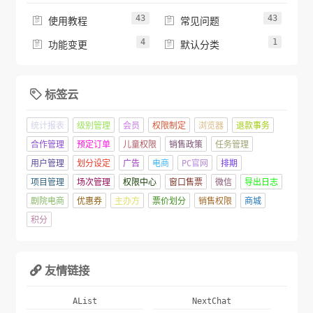
43
43


使用教程
常见问题
4
1


功能变更
默认分类
标签云

统计报表
级别管理
会员
权限制定
浏览器
退款事务
合作管理
预定订单
儿童权限
销售政策
任务管理
用户管理
划分设定
广告
电商
PC官网
排期
项目管理
场次管理
权限中心
窗口售票
微信
导出日志
剧院电商
优惠券
主办方
票价划分
销售权限
商城
积分
友情链接

AList
NextChat