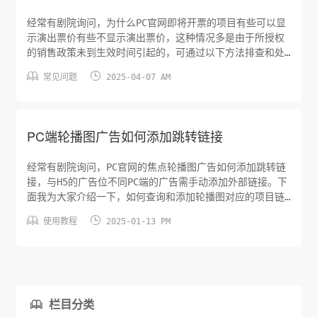
经常有剧院询问，为什么PC官网即将开票的项目有些可以显
示演出票价有些不显示演出票价，这种情况多是由于所授权
的销售政策未到生效时间引起的，可通过以下方法排查和处
理此问题。在票务-文化演出-场次管理页，找到即将开票不


常见问题
2025-04-07 AM
显示演出票价的场次，点击项目名称区域在弹出的控制中心
窗口中点击销售权限按钮。在销售权限页面找到PC售票，查
看有效权限和已授权的销售政策，有效权限需为有效状态。
点击控制中心窗口中的销售...
PC端轮播图广告如何添加跳转链接
经常有剧院询问，PC官网的焦点轮播图广告如何添加跳转链
接，与H5的广告位不同PC端的广告需手动添加外部链接。下
面我为大家介绍一下，如何查询和添加轮播图对应的项目链
接。在电商-广告管理-剧院广告页，广告位置选择PC首页/


使用教程
2025-01-13 PM
焦点位轮播广告，点击查询按钮查询到需要添加链接的轮播
图广告，如果没有轮播图广告点击添加按钮进行添加。为现
有轮播图广告添加跳转链接，点击广告图右侧操作区的编辑
按钮进入到编辑剧院广...
栏目分类
