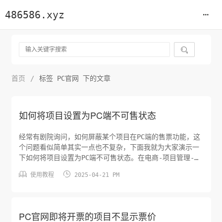
486586.xyz

首页
/
标签 PC官网 下的文章
如何将项目设置为PC端不可售状态
经常有剧院询问，如何屏蔽某个项目在PC端的售票功能，这
个问题看似简单其实一点也不复杂，下面我就为大家演示一
下如何将项目设置为PC端不可售状态。在电商-项目管理-项
目管理页，找到需要屏蔽PC端售票功能的项目，点击项目右


使用教程
2025-04-21 PM
侧操作区的配置按钮。在配置页面，找到PC是否可以购买按
钮，按钮默认为开启状态可点击关闭，关闭按钮后注意点击
页面底部的保存按钮保存设置。回到剧院PC官网的项目详情
页，此时购票按钮已...
PC官网即将开票的项目不显示票价