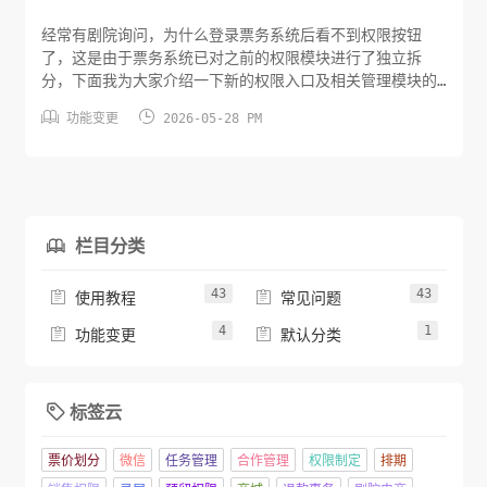
经常有剧院询问，为什么登录票务系统后看不到权限按钮
了，这是由于票务系统已对之前的权限模块进行了独立拆
分，下面我为大家介绍一下新的权限入口及相关管理模块的
位置。权限入口位置调整将鼠标悬停到页面右上角的用户名


功能变更
2026-05-28 PM
上，在展开的菜单中点击权限中心按钮，在新打开的标签页
中就可以进行用户管理、角色管理、部门管理等操作了。管
理模块位置调整原权限模块中的系统管理、检票管理等子模
块已迁移至票务模块中。系统管理名称...
栏目分类

43
43


使用教程
常见问题
4
1


功能变更
默认分类
标签云

票价划分
微信
任务管理
合作管理
权限制定
排期