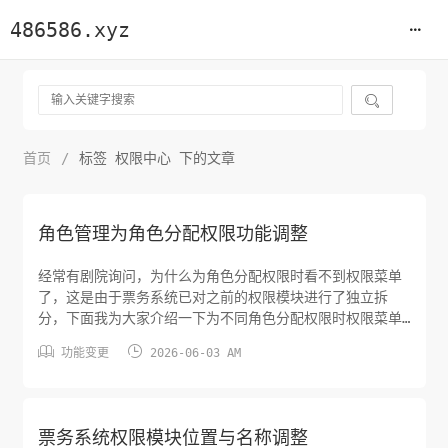
486586.xyz

首页
/
标签 权限中心 下的文章
角色管理为角色分配权限功能调整
经常有剧院询问，为什么为角色分配权限时看不到权限菜单
了，这是由于票务系统已对之前的权限模块进行了独立拆
分，下面我为大家介绍一下为不同角色分配权限时权限菜单
的位置。票务营销模块授权票务营销平台，与票务营销相关


功能变更
2026-06-03 AM
的模块可在此处进行授权，如顶部导航栏中的工作台、排
期、票务、电商、订单、CRM、对账等分类的授权。票务类
子模块授权以授权某角色导出日志权限为例，依次点击展开
票务>系统配置>日志...
票务系统权限模块位置与名称调整