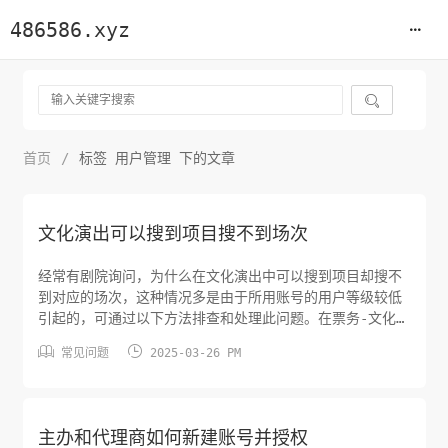
486586.xyz

首页
/
标签 用户管理 下的文章
文化演出可以搜到项目搜不到场次
经常有剧院询问，为什么在文化演出中可以搜到项目却搜不
到对应的场次，这种情况多是由于所用账号的用户等级较低
引起的，可通过以下方法排查和处理此问题。在票务-文化演
出-项目管理页，找到看不到场次的项目，查看创建人信息。


常见问题
2025-03-26 PM
在权限-权限中心-组织机构-机构管理-用户管理页，按用户
名查询到创建人信息，查看创建人账号所属的部门。在当前
页面，查询到看不到场次的账号，查看此账号与创建人账号
是否在同一个部门，在同...
主办和代理商如何新建账号并授权