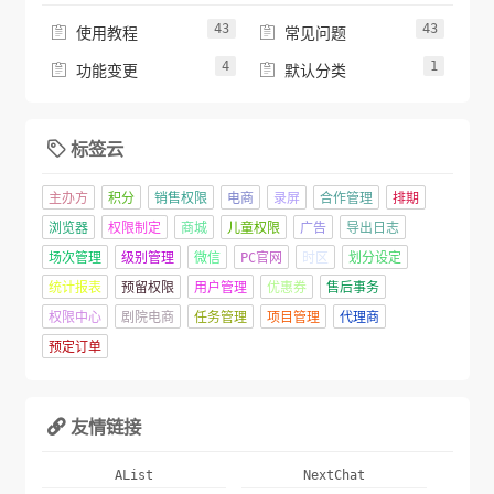
43
43


使用教程
常见问题
4
1


功能变更
默认分类
标签云

主办方
积分
销售权限
电商
录屏
合作管理
排期
浏览器
权限制定
商城
儿童权限
广告
导出日志
场次管理
级别管理
微信
PC官网
时区
划分设定
统计报表
预留权限
用户管理
优惠券
售后事务
权限中心
剧院电商
任务管理
项目管理
代理商
预定订单
友情链接

AList
NextChat