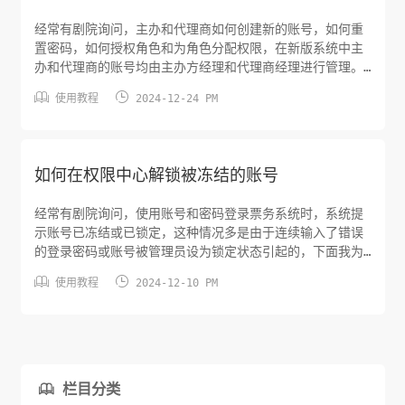
经常有剧院询问，主办和代理商如何创建新的账号，如何重
置密码，如何授权角色和为角色分配权限，在新版系统中主
办和代理商的账号均由主办方经理和代理商经理进行管理。
下面我以代理商为例为大家介绍一下，如何创建新的代理商


使用教程
2024-12-24 PM
账号以及如何对新账号进行授权。使用已授权代理商经理角
色的账号登录系统，在权限-权限中心-机构管理-用户管理
页面，点击页面上的添加按钮。在打开的添加用户窗口中填
入用户信息，带红色*的为必填...
如何在权限中心解锁被冻结的账号
经常有剧院询问，使用账号和密码登录票务系统时，系统提
示账号已冻结或已锁定，这种情况多是由于连续输入了错误
的登录密码或账号被管理员设为锁定状态引起的，下面我为
大家演示一下如何通过权限中心对已锁定账号进行解锁。使


使用教程
2024-12-10 PM
用已授权用户管理权限的大账号，在权限-权限中心-组织机
构-机构管理-用户管理页面，输入被锁定账号的用户名，然
后点击查询按钮查询到此账号。查看账号状态，此时账号为
锁定状态，点击右侧操作区的...
栏目分类
