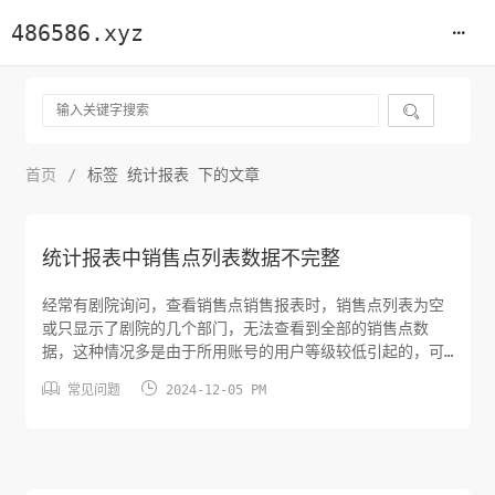
486586.xyz

首页
/
标签 统计报表 下的文章
统计报表中销售点列表数据不完整
经常有剧院询问，查看销售点销售报表时，销售点列表为空
或只显示了剧院的几个部门，无法查看到全部的销售点数
据，这种情况多是由于所用账号的用户等级较低引起的，可
通过以下方法排查和处理此问题。一种情况是销售点列表为


常见问题
2024-12-05 PM
空，不显示任何销售点数据。使用能够编辑用户信息的账
号，在权限-权限中心-组织机构-机构管理-用户管理页面找
到之前使用的账号并查看用户等级，可以看到这个账号的用
户等级为个人级，点击该用户右侧...