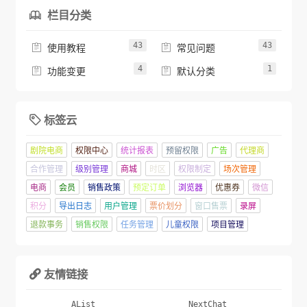
栏目分类

43
43


使用教程
常见问题
4
1


功能变更
默认分类
标签云

剧院电商
权限中心
统计报表
预留权限
广告
代理商
合作管理
级别管理
商城
时区
权限制定
场次管理
电商
会员
销售政策
预定订单
浏览器
优惠券
微信
积分
导出日志
用户管理
票价划分
窗口售票
录屏
退款事务
销售权限
任务管理
儿童权限
项目管理
友情链接

AList
NextChat