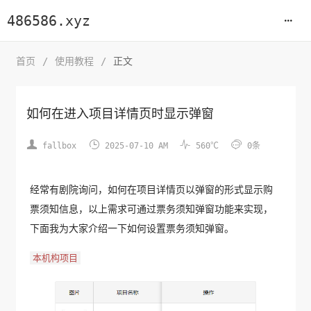
486586.xyz
首页
/
使用教程
/
正文
如何在进入项目详情页时显示弹窗




fallbox
2025-07-10 AM
560℃
0条
经常有剧院询问，如何在项目详情页以弹窗的形式显示购
票须知信息，以上需求可通过票务须知弹窗功能来实现，
下面我为大家介绍一下如何设置票务须知弹窗。
本机构项目