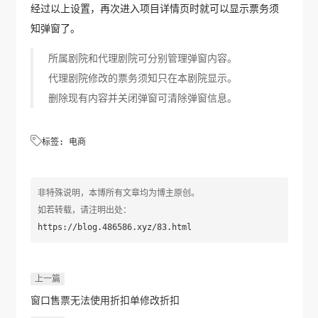
经过以上设置，再次进入项目详情页时就可以显示票务须
知弹窗了。
所属剧院和代理剧院可分别管理弹窗内容。
代理剧院修改的票务须知只在本剧院显示。
删除现有内容并关闭弹窗可清除弹窗信息。

标签:
电商
非特殊说明，本博所有文章均为博主原创。
如若转载，请注明出处：
https://blog.486586.xyz/83.html
上一篇
窗口售票无法使用折扣单修改折扣