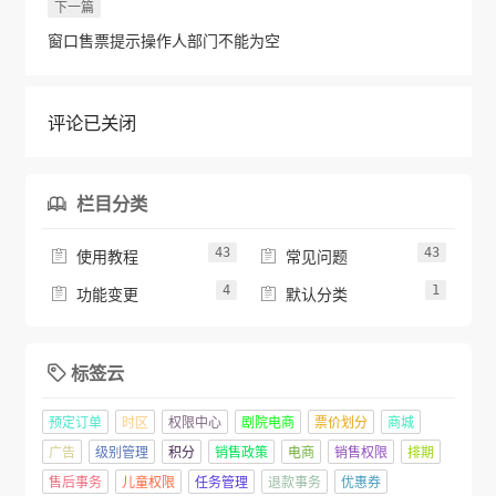
下一篇
窗口售票提示操作人部门不能为空
评论已关闭
栏目分类

43
43


使用教程
常见问题
4
1


功能变更
默认分类
标签云

预定订单
时区
权限中心
剧院电商
票价划分
商城
广告
级别管理
积分
销售政策
电商
销售权限
排期
售后事务
儿童权限
任务管理
退款事务
优惠券