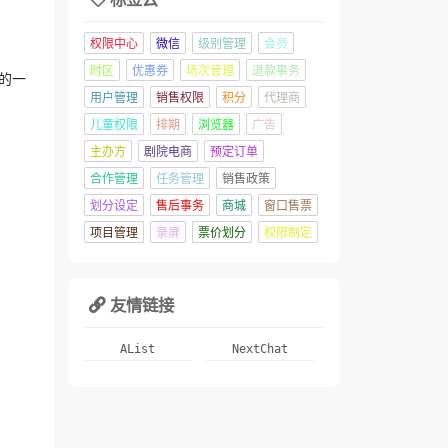
权限中心
微信
级别管理
会员
时区
优惠券
场次管理
退款事务
的一
用户管理
销售权限
积分
代理商
儿童权限
排期
浏览器
广告
主办方
剧院电商
预定订单
合作管理
任务管理
销售政策
划分设定
售后事务
商城
窗口售票
项目管理
录屏
票价划分
权限制定
友情链接

AList
NextChat