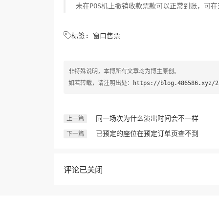
未在POS机上撤销收款票款可以正常到账，可在

标签:
窗口售票
非特殊说明，本博所有文章均为博主原创。
如若转载，请注明出处：
https://blog.486586.xyz/2
同一场次为什么演出时间会不一样
上一篇
已预定的座位在预定订单页查不到
下一篇
评论已关闭