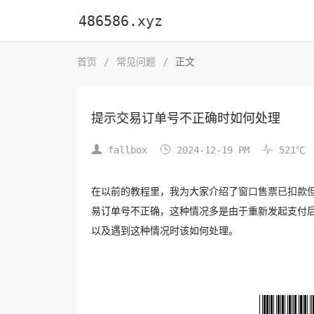
486586.xyz
首页
/
常见问题
/
正文
提示交易订单号不正确时如何处理



fallbox
2024-12-19 PM
521℃
在以前的教程里，我为大家介绍了
窗口售票已扣款
易订单号不正确，这种情况多是由于重新发起支付后
以及遇到这种情况时该如何处理。