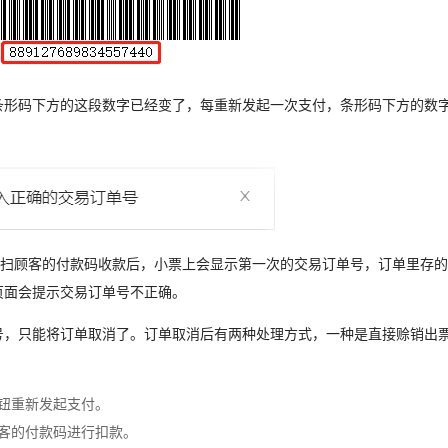
条形码下方的这段数字已经变了，每重新发起一次支付，条形码下方的数
接扫顾客的付款码收款后，小票上会显示第一次的交易订单号，订单里存
页面会提示交易订单号不正确。
号，只能将订单取消了。订单取消后有两种处理方式，一种是直接赊销出
按钮重新发起支付。
顾客的付款码进行扣款。