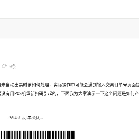

0条
但未自动出票
时该如何处理，实际操作中可能会遇到输入交易订单号页面
没有用POS机重新扫码引起的，下面我为大家演示一下这个问题是如何