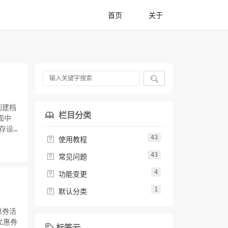
首页
关于

创建档
栏目分类

面中
存设
43

使用教程
43

常见问题
4

功能变更
1

默认分类
惠券活
优惠券
标签云
