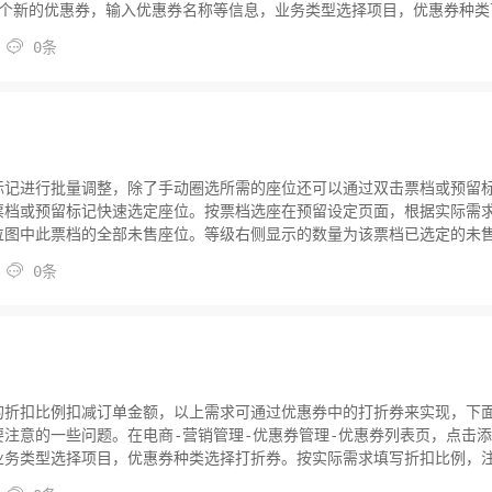
一个新的优惠券，输入优惠券名称等信息，业务类型选择项目，优惠券种类
金额...

0条
标记进行批量调整，除了手动圈选所需的座位还可以通过双击票档或预留
票档或预留标记快速选定座位。按票档选座在预留设定页面，根据实际需
位图中此票档的全部未售座位。等级右侧显示的数量为该票档已选定的未
。按标...

0条
的折扣比例扣减订单金额，以上需求可通过优惠券中的打折券来实现，下
注意的一些问题。在电商-营销管理-优惠券管理-优惠券列表页，点击
业务类型选择项目，优惠券种类选择打折券。按实际需求填写折扣比例，
扣比...