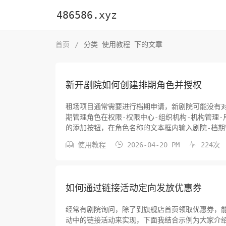
486586.xyz
首页
/
分类 使用教程 下的文章
新开剧院如何创建排期角色并授权
租场项目通常需要进行档期申请，新剧院可能没有
期管理角色在权限-权限中心-组织机构-机构管理
的添加按钮，在角色名称的文本框内输入剧院-档
置。档期管理角色授权在同一页面找到档期管理角色



使用教程
2026-04-20 PM
224次
如何通过链接活动定向发放优惠券
经常有剧院询问，除了到旗舰店首页领取优惠券，
动中的链接活动来实现，下面我结合示例为大家介绍