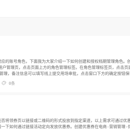
对应的账号角色，下面我为大家介绍一下如何创建和授权档期管理角色。
-用户管理页，点击页面上方的角色管理标签。在角色管理标签页，点击页
期管理，备注信息可以填写线上提交用场审批，点击窗口下方的确定按钮保
，点...

0条
能否将领券页以链接或二维码的形式投放到指定渠道，以上需求可通过优
一下如何通过链接活动定向发放优惠券。创建优惠券在电商-营销管理-