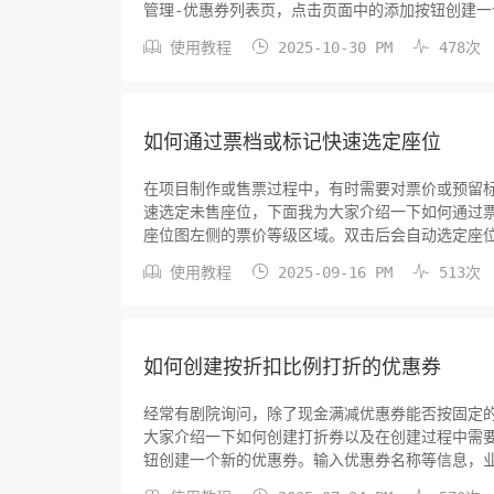
管理-优惠券列表页，点击页面中的添加按钮创建
选择现金满减或打折券。按实际需求填写面值、订单



使用教程
2025-10-30 PM
478次
如何通过票档或标记快速选定座位
在项目制作或售票过程中，有时需要对票价或预留
速选定未售座位，下面我为大家介绍一下如何通过
座位图左侧的票价等级区域。双击后会自动选定座
数，总价为该票档已选定的未售座位的合计票面金额



使用教程
2025-09-16 PM
513次
如何创建按折扣比例打折的优惠券
经常有剧院询问，除了现金满减优惠券能否按固定
大家介绍一下如何创建打折券以及在创建过程中需要
钮创建一个新的优惠券。输入优惠券名称等信息，
扣这里填的是百分比，使用优惠券后会按已设置的折