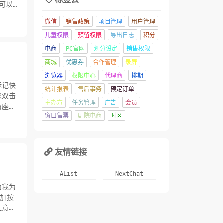
可以
微信
销售政策
项目管理
用户管理
儿童权限
预留权限
导出日志
积分
电商
PC官网
划分设定
销售权限
商城
优惠券
合作管理
录屏
浏览器
权限中心
代理商
排期
标记快
统计报表
售后事务
预定订单
求双击
主办方
任务管理
广告
会员
售座位
窗口售票
剧院电商
时区
友情链接

AList
NextChat
面我为
添加按
注意折