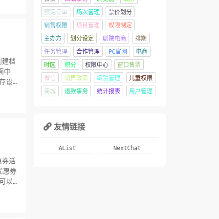
入口不
预定订单
场次管理
票价划分
销售权限
项目管理
权限制定
主办方
划分设定
剧院电商
排期
任务管理
合作管理
PC官网
电商
创建档
时区
积分
权限中心
窗口售票
面中
微信
销售政策
级别管理
儿童权限
存设
点击展
商城
退款事务
统计报表
用户管理
户管理
友情链接

AList
NextChat
惠券活
优惠券
可以
领取后
惠券类