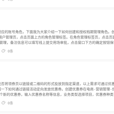
作。主办方和代理商机构权限模块的位置与剧院相同。常用功能中的机构
对应的账号角色，下面我为大家介绍一下如何创建和授权档期管理角色。
-用户管理页，点击页面上方的角色管理标签。在角色管理标签页，点击页
期管理，备注信息可以填写线上提交用场审批，点击窗口下方的确定按钮保
色，点击右侧操作区的分配权限按钮。在机构角色授权页勾选排期分类，

0条
无误后点击页面上方的保存操作按钮保存设置。授权档期管理角色回到用
能否将领券页以链接或二维码的形式投放到指定渠道，以上需求可通过优
一下如何通过链接活动定向发放优惠券。创建优惠券在电商-营销管理-
一个新的优惠券，输入优惠券名称等信息，业务类型选择项目，优惠券种类
单金额、总数量等信息，优惠券类型选择活动型。设置优惠券生效时间或

0条
保存按钮保存设置。在优惠券列表页找到刚才创建的这个优惠券，检查优