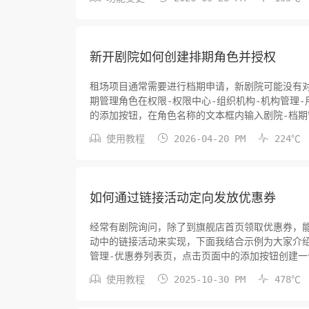
进行导出日志、创建新的儿童权限、消息管理等操
可用时需从新入口进入。权...
新开剧院如何创建排期角色并授权
租场项目通常需要进行档期申请，新剧院可能没有
期管理角色在权限-权限中心-组织机构-机构管理
的添加按钮，在角色名称的文本框内输入剧院-档
置。档期管理角色授权在同一页面找到档期管理角



使用教程
2026-04-20 PM
224℃
开排期分类下的各级菜单查看是否均已勾选，查验
标签页，通过用户名等方...
如何通过链接活动定向发放优惠券
经常有剧院询问，除了到旗舰店首页领取优惠券，
动中的链接活动来实现，下面我结合示例为大家介绍
管理-优惠券列表页，点击页面中的添加按钮创建
选择现金满减或打折券。按实际需求填写面值、订



使用教程
2025-10-30 PM
478℃
多少天内可用，补贴方选择剧院，点击页面底部的
型、优惠额、总量等信息...