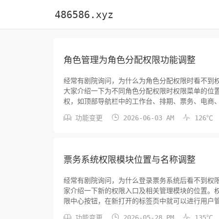
486586.xyz
角色管理为角色分配权限功能调整
经常有剧院询问，为什么为角色分配权限时看不到
大家介绍一下为不同角色分配权限时权限菜单的位
权，如顶部导航栏中的工作台、排期、票务、电商、
限为例，依次点击展开票务>系统配置>日志菜单，



功能变更
2026-06-03 AM
126℃
存设置。机构管理模块授权机构管理<公共>，与权
票务系统权限模块位置与名称调整
经常有剧院询问，为什么登录票务系统后看不到权
家介绍一下新的权限入口及相关管理模块的位置。
限中心按钮，在新打开的标签页中就可以进行用户
理、检票管理等子模块已迁移至票务模块中。系统



功能变更
2026-05-28 PM
135℃