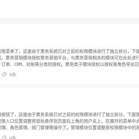
权限菜单了，这是由于票务系统已对之前的权限模块进行了独立拆分，下
置。票务营销模块授权票务营销平台，与票务营销相关的模块可在此处进
订单、CRM、对账等分类的授权。票务类子模块授权以授权某角色导出
勾选导出日志及右侧的操作按钮，查验无误后点击页面左上方的保存操作

0条
限中心相关的模块可在此处进行授权，如用户管理、角色管理、部门管理、
限按钮了，这是由于票务系统已对之前的权限模块进行了独立拆分，下面
权限入口位置调整将鼠标悬停到页面右上角的用户名上，在展开的菜单中
管理、角色管理、部门管理等操作了。管理模块位置调整原权限模块中的
管理名称调整原权限模块中的系统管理子模块已更名为系统配置，可在此

0条