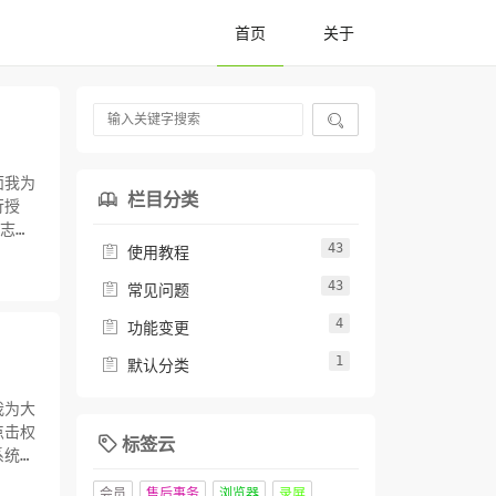
首页
关于

面我为
栏目分类

行授
日志权
43

按钮保
使用教程
...
43

常见问题
4

功能变更
1

默认分类
我为大
点击权
标签云

系统管
模块中
会员
售后事务
浏览器
录屏